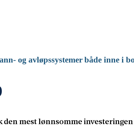
vann- og avløpssystemer både inne i bo
p
k den mest lønnsomme investeringen d