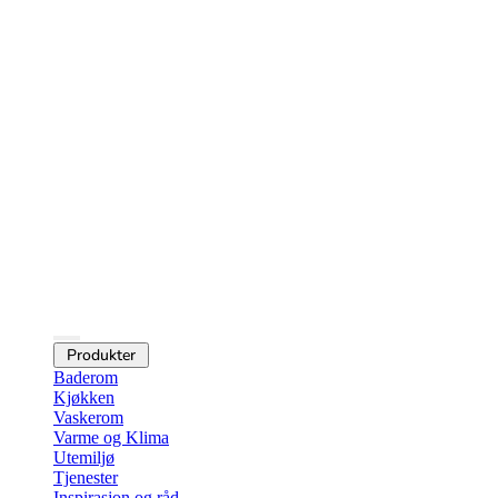
Produkter
Baderom
Kjøkken
Vaskerom
Varme og Klima
Utemiljø
Tjenester
Inspirasjon og råd