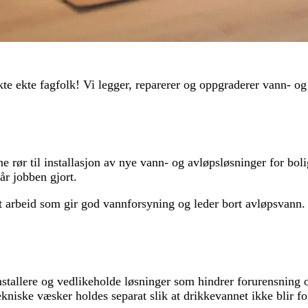
te ekte fagfolk! Vi legger, reparerer og oppgraderer vann- og
itne rør til installasjon av nye vann- og avløpsløsninger for bo
år jobben gjort.
rt arbeid som gir god vannforsyning og leder bort avløpsvann.
 installere og vedlikeholde løsninger som hindrer forurensning
kniske væsker holdes separat slik at drikkevannet ikke blir fo